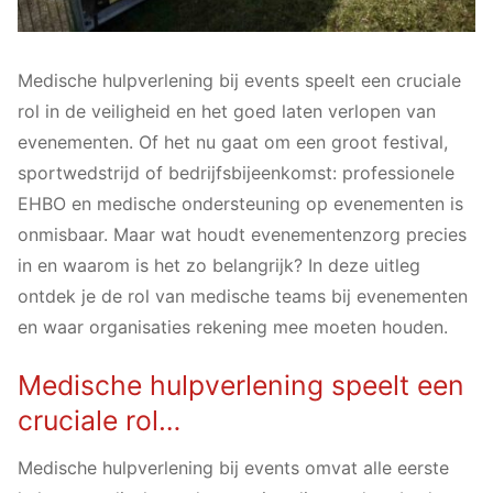
Specialismen
Zorgniveau’s
Medische hulpverlening bij events speelt een cruciale
rol in de veiligheid en het goed laten verlopen van
Medische voertuigen
evenementen. Of het nu gaat om een groot festival,
sportwedstrijd of bedrijfsbijeenkomst: professionele
Materialen
EHBO en medische ondersteuning op evenementen is
Alcohol poli
onmisbaar. Maar wat houdt evenementenzorg precies
in en waarom is het zo belangrijk? In deze uitleg
Kennisbank
ontdek je de rol van medische teams bij evenementen
Over ons
en waar organisaties rekening mee moeten houden.
Het bedrijf
Medische hulpverlening speelt een
Werken bij
cruciale rol…
Contact
Medische hulpverlening bij events omvat alle eerste