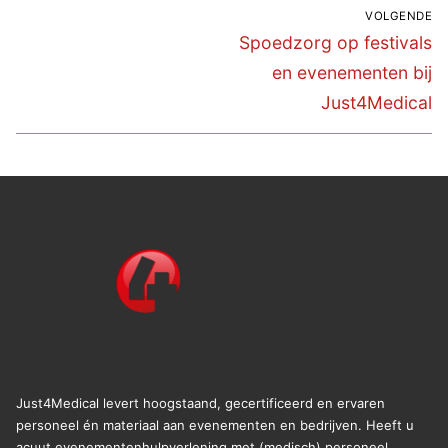
Bericht
VOLGENDE
navigatie
Volgend
Spoedzorg op festivals
bericht:
en evenementen bij
Just4Medical
Just4Medical levert hoogstaand, gecertificeerd en ervaren
personeel én materiaal aan evenementen en bedrijven. Heeft u
acuut evenementenhulpverlening met (medisch) personeel