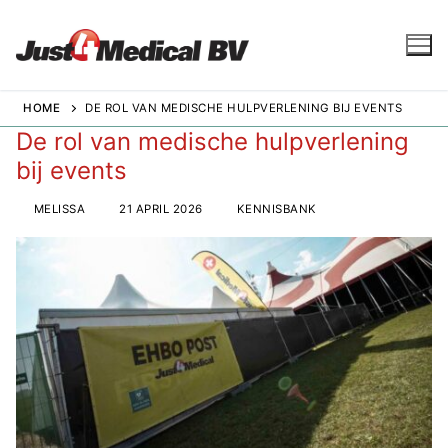
Ga
naar
de
inhoud
HOME
DE ROL VAN MEDISCHE HULPVERLENING BIJ EVENTS
De rol van medische hulpverlening
bij events
Voorpagina
Evenementenzorg
MELISSA
21 APRIL 2026
KENNISBANK
EHBO op evenementen
Festivalzorg
Bedrijfsevenementen
Sportevenementen
Zorgniveaus