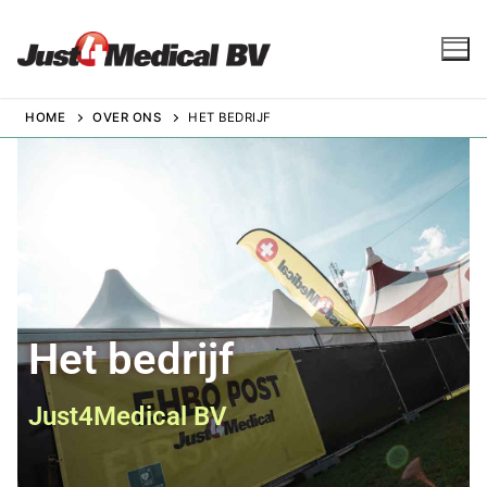
HOME
OVER ONS
HET BEDRIJF
Voorpagina
Evenementenzorg
EHBO op evenementen
Festivalzorg
Het bedrijf
Bedrijfsevenementen
Just4Medical BV
Sportevenementen
Zorgniveaus