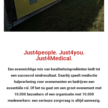
Specialismen
Zorgniveau’s
Medische voertuigen
Materialen
Alcohol poli
Just4people. Just4you.
Just4Medical.
Kennisbank
Over ons
Een evenwichtige mix van kwaliteitsingrediënten leidt tot
een succesvol eindresultaat. Daarbij speelt medische
Het bedrijf
hulpverlening voor evenementen en bedrijven een
essentiële rol. Of het nu gaat om een groot evenement met
Werken bij
10.000 bezoekers of een organisatie met 10.000
Contact
medewerkers: een serieuze zorgvraag is altijd aanwezig.